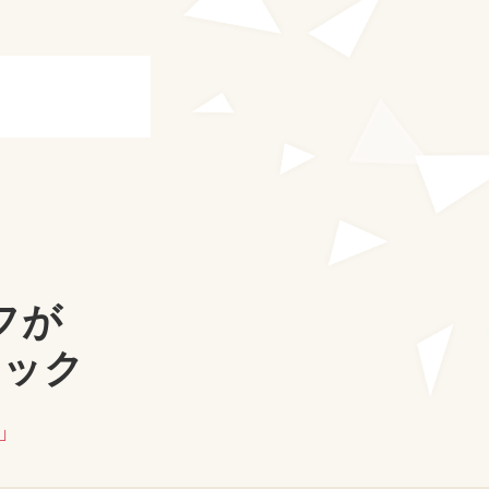
フが
ニック
」