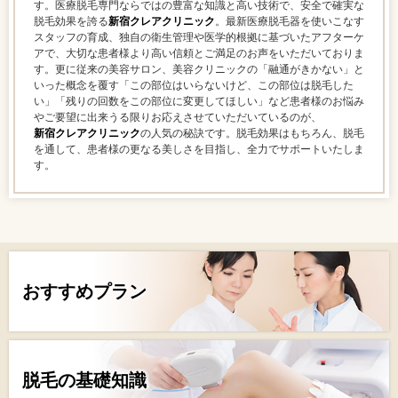
す。医療脱毛専門ならではの豊富な知識と高い技術で、安全で確実な
脱毛効果を誇る
新宿クレアクリニック
。最新医療脱毛器を使いこなす
スタッフの育成、独自の衛生管理や医学的根拠に基づいたアフターケ
アで、大切な患者様より高い信頼とご満足のお声をいただいておりま
す。更に従来の美容サロン、美容クリニックの「融通がきかない」と
いった概念を覆す「この部位はいらないけど、この部位は脱毛した
い」「残りの回数をこの部位に変更してほしい」など患者様のお悩み
やご要望に出来うる限りお応えさせていただいているのが、
新宿クレアクリニック
の人気の秘訣です。脱毛効果はもちろん、脱毛
を通して、患者様の更なる美しさを目指し、全力でサポートいたしま
す。
おすすめプラン
脱毛の基礎知識