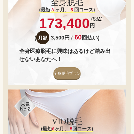
全身脱毛
(最短
ヶ月、
回コース)
8
5
173,400
円
60
(
3,500円 /
回払い)
月額
全身医療脱毛に興味はあるけど踏み出
せないあなたへ！
全身脱毛プラン
VIO脱毛
(最短
ヶ月、
回コース)
8
5