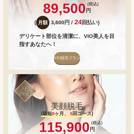
89,500
円
24
(
3,600円 /
回払い)
月額
デリケート部位を清潔に、VIO美人を目
指すあなたへ！
VIO脱毛プラン
美顔脱毛
(最短
ヶ月、
回コース)
8
5
115,900
円