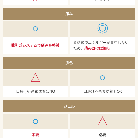
痛み
○
◎
蓄熱式でエネルギーが集中しない
吸引式システムで痛みを軽減
ため、
痛みはほぼ無し
肌色
△
○
日焼けや色素沈着はNG
日焼けや色素沈着もOK
ジェル
○
△
不要
必要