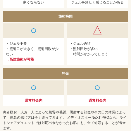
寒くならない
ジェルを冷たく感じることがある
施術時間
○
△
・ジェル不要
・ジェル必須
・照射口が大きく、照射回数が少
・照射回数が多い
ない
→時間がかかってしまう
→高速施術が可能
料金
○
○
通常料金内
通常料金内
患者様お一人お一人によって肌質や毛質、照射する部位やその日の体調によっ
て、痛みの感じ方は全く違ってきます。 メディオスターNeXT PROなら、ライ
トシェアデュエットでは対応出来なかったお肌にも、全て対応することが出来
ます。