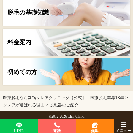
脱毛の基礎知識
料金案内
初めての方
>
医療脱毛なら新宿クレアクリニック【公式】｜医療脱毛業界13年
>
クレアが選ばれる理由
脱毛器のご紹介
©2012-2026 Clair Clinic.
メニュー
LINE
電話
無料