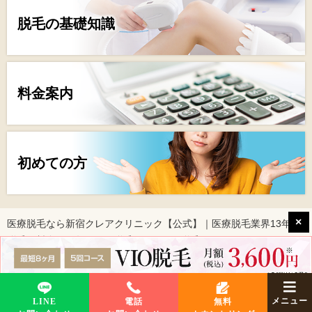
脱毛の基礎知識
料金案内
初めての方
×
>
医療脱毛なら新宿クレアクリニック【公式】｜医療脱毛業界13年
>
>
脱毛の料金・回数
VIO脱毛
Vライン脱毛
©2012-2026 Clair Clinic.
メニュー
LINE
電話
無料